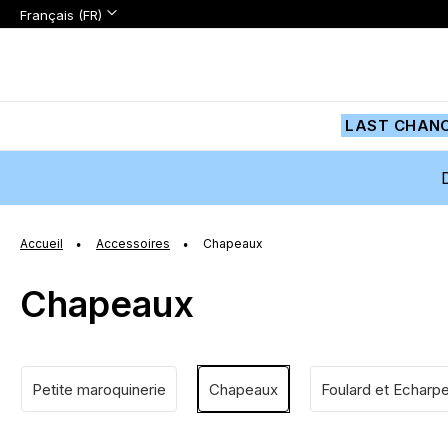
Langue:
Langue
Français (FR)
Aller
au
contenu
LAST CHAN
Accueil
Accessoires
Chapeaux
Chapeaux
Petite maroquinerie
Chapeaux
Foulard et Echarp