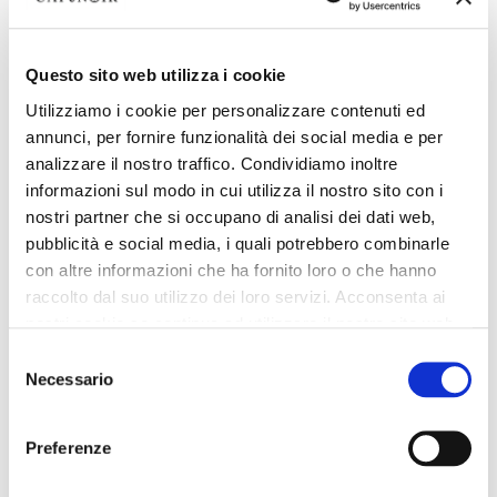
Comment je fais pour choisir la pointure correcte
de chaussures ?
Questo sito web utilizza i cookie
Utilizziamo i cookie per personalizzare contenuti ed
Comment se passe la livraison ? Et si le
annunci, per fornire funzionalità dei social media e per
transporteur ne trouve personne à la maison ?
analizzare il nostro traffico. Condividiamo inoltre
informazioni sul modo in cui utilizza il nostro sito con i
nostri partner che si occupano di analisi dei dati web,
pubblicità e social media, i quali potrebbero combinarle
Puis-je avoir plus d'informations sur les lunettes?
con altre informazioni che ha fornito loro o che hanno
raccolto dal suo utilizzo dei loro servizi. Acconsenta ai
nostri cookie se continua ad utilizzare il nostro sito web.
Les prix sur le site ont la T.V.A. inclue ? Pouvez-
Selezione
vous me faire une facture ?
Necessario
del
consenso
Quand envoyez-vous la facture ?
Preferenze