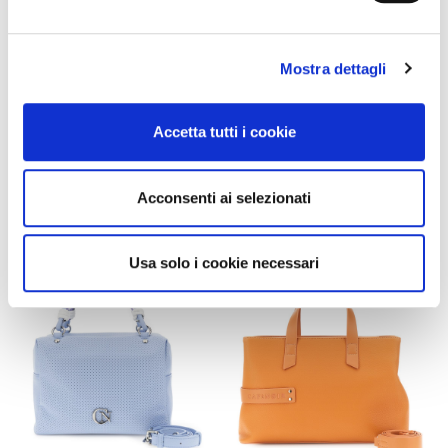
LAST CHANCE
LAST CHANCE
sac à main avec rabat effet
sac à main avec rabat effet
Mostra dettagli
cuir grainé et anse tressée
cuir grainé et anse tressée
coral
black
Accetta tutti i cookie
89,00 €
-40%
89,00 €
-40%
53,40 €
53,40 €
Acconsenti ai selezionati
Usa solo i cookie necessari