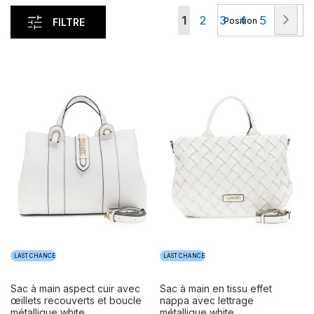
Page
Pag
Con
Vous
Page
Page
Page
Page
1
2
3
4
5
FILTRE
lisez
actuellement
la
page
LAST CHANCE
LAST CHANCE
sac à main aspect cuir avec
sac à main en tissu effet
œillets recouverts et boucle
nappa avec lettrage
métallique white
métallique white