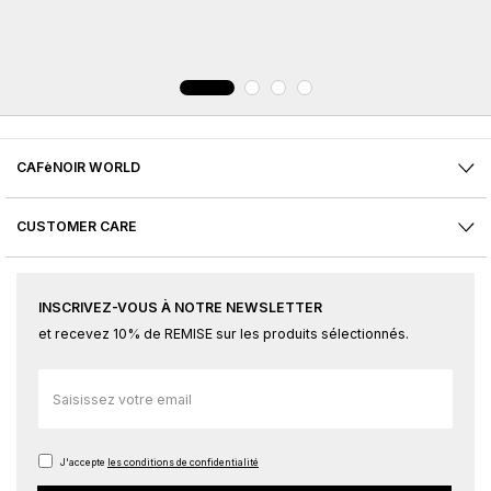
CAFèNOIR WORLD
CUSTOMER CARE
INSCRIVEZ-VOUS À NOTRE NEWSLETTER
et recevez 10% de REMISE sur les produits sélectionnés.
Inscription
à
notre
newsletter
J'accepte
les conditions de confidentialité
: