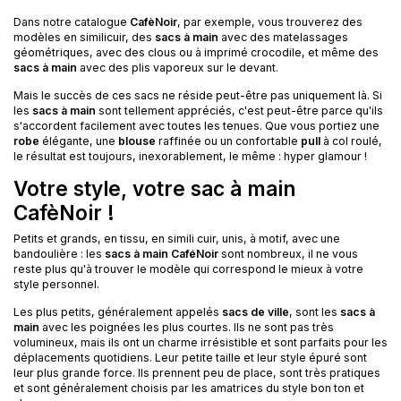
Dans notre catalogue
CafèNoir
, par exemple, vous trouverez des
modèles en similicuir, des
sacs à main
avec des matelassages
géométriques, avec des clous ou à imprimé crocodile, et même des
sacs à main
avec des plis vaporeux sur le devant.
Mais le succès de ces sacs ne réside peut-être pas uniquement là. Si
les
sacs à main
sont tellement appréciés, c'est peut-être parce qu'ils
s'accordent facilement avec toutes les tenues. Que vous portiez une
robe
élégante, une
blouse
raffinée ou un confortable
pull
à col roulé,
le résultat est toujours, inexorablement, le même : hyper glamour !
Votre style, votre sac à main
CafèNoir !
Petits et grands, en tissu, en simili cuir, unis, à motif, avec une
bandoulière : les
sacs à main CaféNoir
sont nombreux, il ne vous
reste plus qu'à trouver le modèle qui correspond le mieux à votre
style personnel.
Les plus petits, généralement appelés
sacs de ville
, sont les
sacs à
main
avec les poignées les plus courtes. Ils ne sont pas très
volumineux, mais ils ont un charme irrésistible et sont parfaits pour les
déplacements quotidiens. Leur petite taille et leur style épuré sont
leur plus grande force. Ils prennent peu de place, sont très pratiques
et sont généralement choisis par les amatrices du style bon ton et