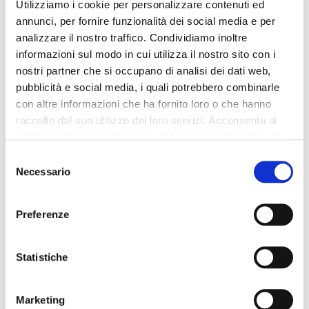
Utilizziamo i cookie per personalizzare contenuti ed
annunci, per fornire funzionalità dei social media e per
sac à main en matière effet
sac à main à rabat en
analizzare il nostro traffico. Condividiamo inoltre
cuir avec applications
matière effet cuir orné
florales kaki
d'applications florales ivory
informazioni sul modo in cui utilizza il nostro sito con i
nostri partner che si occupano di analisi dei dati web,
105,00 €
-40%
99,00 €
-40%
pubblicità e social media, i quali potrebbero combinarle
63,00 €
59,40 €
con altre informazioni che ha fornito loro o che hanno
raccolto dal suo utilizzo dei loro servizi. Acconsenta ai
nostri cookie se continua ad utilizzare il nostro sito web.
Selezione
Necessario
del
consenso
Preferenze
Statistiche
Marketing