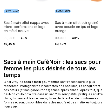
LAST CHANCE
LAST CHANCE
sac à main effet nappa avec
sac à main effet cuir grainé
micro-perforations et logo
avec boucle en tpu et logo
en métal mauve
orange
99,00 €
-40%
89,00 €
-40%
59,40 €
53,40 €
Sacs à main CafèNoir : les sacs pour
femme les plus désirés de tous les
temps
C'est vrai, les
sacs à main pour femme
sont l'accessoire le plus
recherché. Protagonistes incontestés des podiums, ils conquièrent
nos cœurs (et nos garde-robes) année après année. Après tout, que
peut-on vouloir d'autre dans un
sac
? Ils sont petits, pratiques et ultra
chics, ils tiennent bien en main, ils se déclinent en de nombreuses
formes et sont disponibles dans des motifs et des matières toujours
nouveaux.