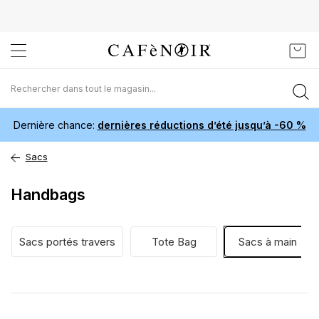
Aller
Mon 
au
contenu
Dernière chance:
dernières réductions d’été jusqu’à -60 %
Sacs
Handbags
Sacs portés travers
Tote Bag
Sacs à main