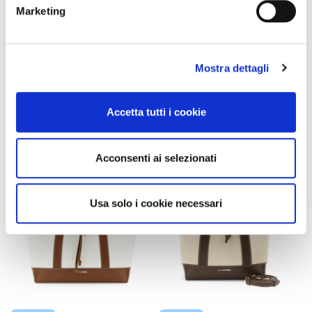
Marketing
sac bandoulière à rabat effet
sac cabas effet toile avec
cuir grainé avec boucle logo
finitions contrastantes effet
en tpu orange
cuir dark brown/beige
89,00 €
-40%
99,00 €
-40%
Mostra dettagli
53,40 €
59,40 €
Accetta tutti i cookie
Acconsenti ai selezionati
Usa solo i cookie necessari