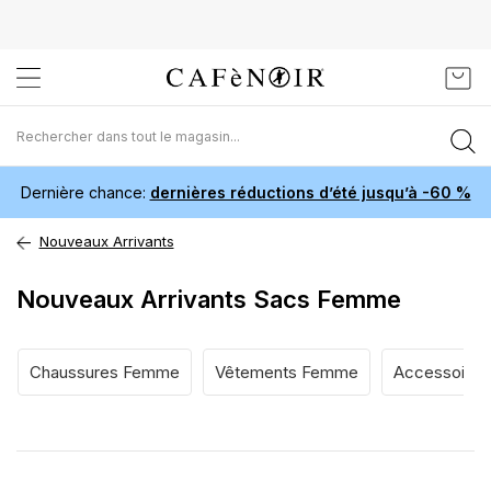
Aller
Mon 
au
contenu
Dernière chance:
dernières réductions d’été jusqu’à -60 %
Nouveaux Arrivants
Nouveaux Arrivants Sacs Femme
Chaussures Femme
Vêtements Femme
Accessoire