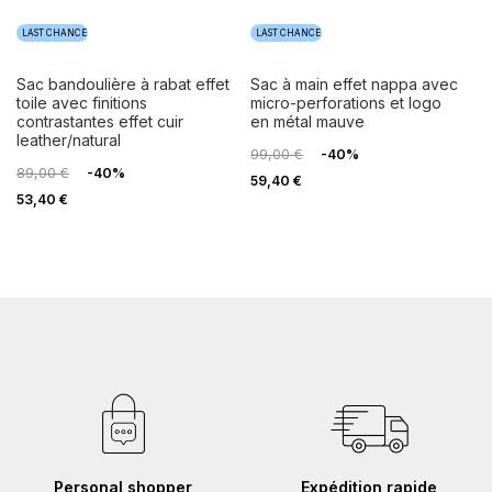
LAST CHANCE
LAST CHANCE
sac bandoulière à rabat effet
sac à main effet nappa avec
toile avec finitions
micro-perforations et logo
contrastantes effet cuir
en métal mauve
leather/natural
99,00 €
-40%
89,00 €
-40%
59,40 €
53,40 €
Personal shopper
Expédition rapide