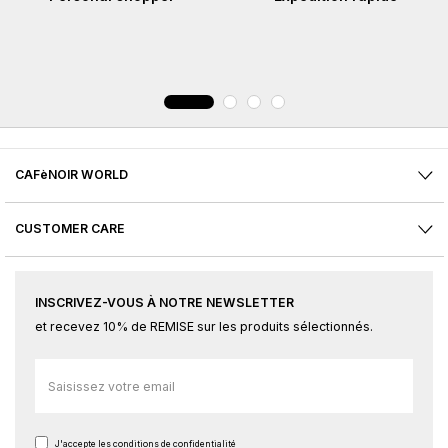
CAFèNOIR WORLD
CUSTOMER CARE
INSCRIVEZ-VOUS À NOTRE NEWSLETTER
et recevez 10% de REMISE sur les produits sélectionnés.
Inscription
à
notre
newsletter
J'accepte
les conditions de confidentialité