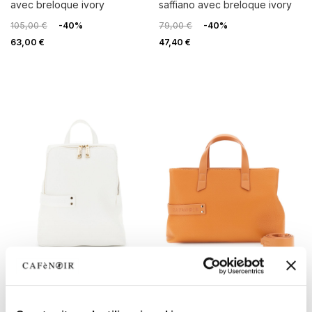
avec breloque ivory
saffiano avec breloque ivory
105,00 €
-40%
79,00 €
-40%
63,00 €
47,40 €
LAST CHANCE
LAST CHANCE
sac à dos effet cuir grainé
sac à main effet cuir grainé