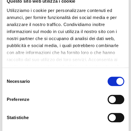
Questo sito web utilizza i cookie
avec boucle en tpu et logo
avec boucle en tpu et logo
white
orange
Utilizziamo i cookie per personalizzare contenuti ed
annunci, per fornire funzionalità dei social media e per
95,00 €
-40%
89,00 €
-40%
analizzare il nostro traffico. Condividiamo inoltre
57,00 €
53,40 €
informazioni sul modo in cui utilizza il nostro sito con i
nostri partner che si occupano di analisi dei dati web,
pubblicità e social media, i quali potrebbero combinarle
con altre informazioni che ha fornito loro o che hanno
raccolto dal suo utilizzo dei loro servizi. Acconsenta ai
nostri cookie se continua ad utilizzare il nostro sito web.
Selezione
Necessario
del
consenso
Preferenze
Statistiche
LAST CHANCE
LAST CHANCE