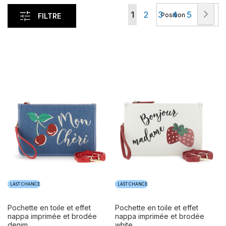
Page
Pag
Con
Vous
Page
Page
Page
Page
1
2
3
4
5
FILTRE
lisez
actuellement
la
page
LAST CHANCE
LAST CHANCE
pochette en toile et effet
pochette en toile et effet
nappa imprimée et brodée
nappa imprimée et brodée
denim
white