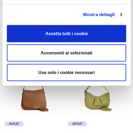
métal, bandoulière chaîne
95,00 €
-40%
black
57,00 €
Mostra dettagli
169,00 €
-60%
67,60 €
Accetta tutti i cookie
Acconsenti ai selezionati
Usa solo i cookie necessari
OUTLET
OUTLET