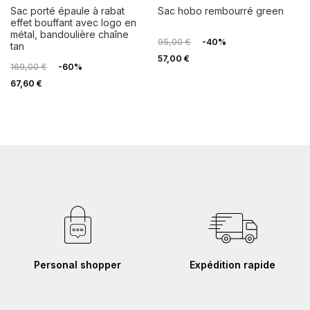
sac porté épaule à rabat
sac hobo rembourré green
effet bouffant avec logo en
métal, bandoulière chaîne
95,00 €
-40%
tan
57,00 €
169,00 €
-60%
67,60 €
Personal shopper
Expédition rapide