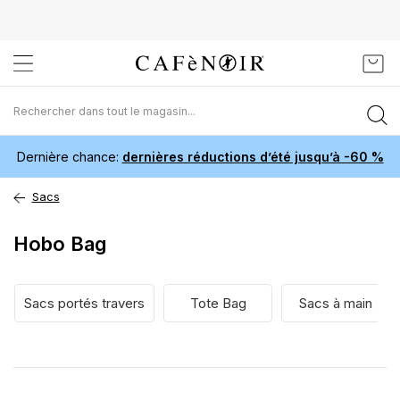
Aller
Mon 
au
contenu
Dernière chance:
dernières réductions d’été jusqu’à -60 %
Sacs
Hobo Bag
Sacs portés travers
Tote Bag
Sacs à main