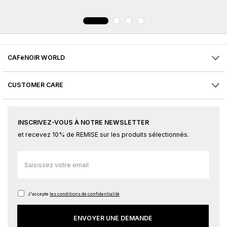
CAFèNOIR WORLD
CUSTOMER CARE
INSCRIVEZ-VOUS À NOTRE NEWSLETTER
et recevez 10% de REMISE sur les produits sélectionnés.
Inscription
à
notre
newsletter
J'accepte
les conditions de confidentialité
:
ENVOYER UNE DEMANDE