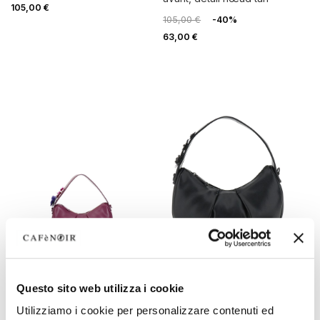
105,00 €
105,00 €
-40%
63,00 €
OUTLET
OUTLET
Questo sito web utilizza i cookie
Utilizziamo i cookie per personalizzare contenuti ed
sac hobo rembourré purple
sac hobo rembourré black