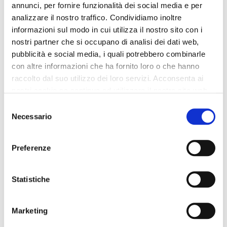
annunci, per fornire funzionalità dei social media e per
analizzare il nostro traffico. Condividiamo inoltre
95,00 €
95,00 €
informazioni sul modo in cui utilizza il nostro sito con i
nostri partner che si occupano di analisi dei dati web,
pubblicità e social media, i quali potrebbero combinarle
con altre informazioni che ha fornito loro o che hanno
raccolto dal suo utilizzo dei loro servizi. Acconsenta ai
nostri cookie se continua ad utilizzare il nostro sito web.
Selezione
Necessario
del
consenso
Preferenze
Statistiche
OUTLET
OUTLET
Marketing
sac hobo rembourré sand
sac porté épaule à rabat
effet bouffant avec logo en