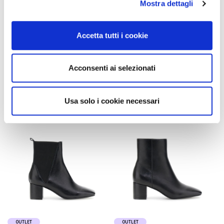
Mostra dettagli
bottines en daim avec pince
bottines en cuir avec
taupe
élastique black
Accetta tutti i cookie
205,00 €
-50%
175,00 €
-50%
102,50 €
87,50 €
Acconsenti ai selezionati
Usa solo i cookie necessari
OUTLET
OUTLET