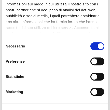
bottines en daim à double
bottines en daim avec
informazioni sul modo in cui utilizza il nostro sito con i
boucle black
élastiques asymétriques
nostri partner che si occupano di analisi dei dati web,
bordeaux
199,00 €
-50%
pubblicità e social media, i quali potrebbero combinarle
199,00 €
-50%
99,50 €
con altre informazioni che ha fornito loro o che hanno
99,50 €
raccolto dal suo utilizzo dei loro servizi. Acconsenta ai
nostri cookie se continua ad utilizzare il nostro sito web.
Selezione
Necessario
del
consenso
Preferenze
Statistiche
Marketing
OUTLET
OUTLET