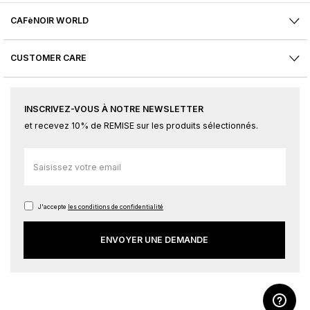
CAFèNOIR WORLD
CUSTOMER CARE
INSCRIVEZ-VOUS À NOTRE NEWSLETTER
et recevez 10% de REMISE sur les produits sélectionnés.
Inscription
à
notre
newsletter
J'accepte
les conditions de confidentialité
:
ENVOYER UNE DEMANDE