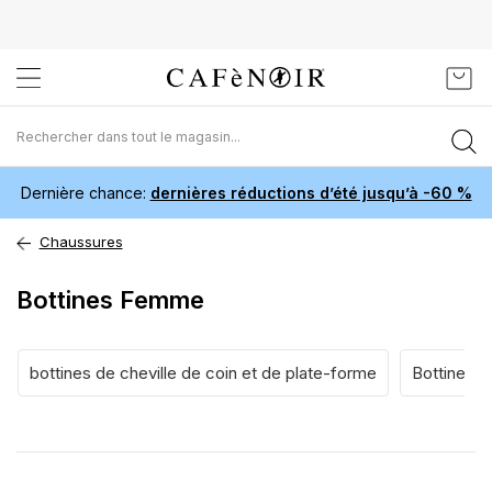
Aller
Mon 
au
contenu
Dernière chance:
dernières réductions d’été jusqu’à -60 %
Chaussures
Bottines Femme
bottines de cheville de coin et de plate-forme
Bottines à