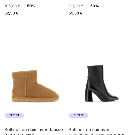
105,00 €
-50%
119,00 €
-50%
52,50 €
59,50 €
OUTLET
OUTLET
bottines en daim avec fausse
bottines en cuir avec
fourrure camel
empiècements en cuir verni