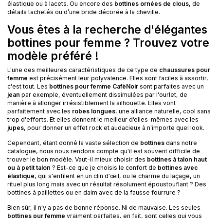
élastique ou à lacets. Ou encore des
bottines ornées de clous
, de
détails tachetés ou d’une bride décorée à la cheville.
Vous êtes à la recherche d'élégantes
bottines pour femme ? Trouvez votre
modèle préféré !
L'une des meilleures caractéristiques de ce type de
chaussures pour
femme
est précisément leur polyvalence. Elles sont faciles à assortir,
c'est tout. Les
bottines pour femme CafèNoir
sont parfaites avec un
jean
par exemple, éventuellement dissimulées par l'ourlet, de
manière à allonger irrésistiblement la silhouette. Elles vont
parfaitement avec les
robes longues
, une alliance naturelle, cool sans
trop d'efforts. Et elles donnent le meilleur d’elles-mêmes avec les
jupes
, pour donner un effet rock et audacieux à n'importe quel look.
Cependant, étant donné la vaste sélection de
bottines
dans notre
catalogue, nous nous rendons compte qu'il est souvent difficile de
trouver le bon modèle. Vaut-il mieux choisir des
bottines à talon haut
ou à petit talon
? Est-ce que je choisis le confort de
bottines avec
élastique
, qui s'enfilent en un clin d'œil, ou le charme du laçage, un
rituel plus long mais avec un résultat résolument époustouflant ? Des
bottines à paillettes ou en daim avec de la fausse fourrure ?
Bien sûr, il n'y a pas de bonne réponse. Ni de mauvaise. Les seules
bottines pur femme
vraiment parfaites, en fait, sont celles qui vous