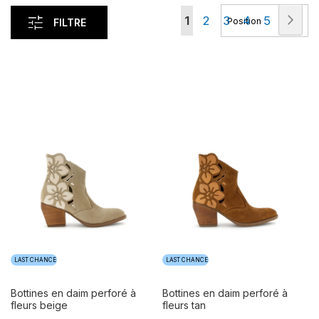
Page
Pag
Con
Vous
Page
Page
Page
Page
1
2
3
4
5
FILTRE
lisez
actuellement
la
page
LAST CHANCE
LAST CHANCE
bottines en daim perforé à
bottines en daim perforé à
fleurs beige
fleurs tan