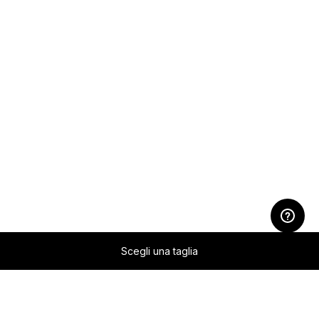
Scegli una taglia
Passer