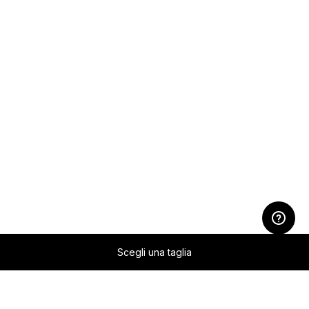
Scegli una taglia
Passer