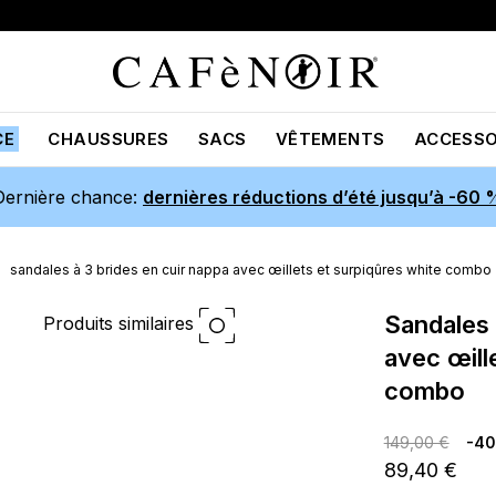
CE
CHAUSSURES
SACS
VÊTEMENTS
ACCESSO
Dernière chance:
dernières réductions d’été jusqu’à -60 
sandales à 3 brides en cuir nappa avec œillets et surpiqûres white combo
sandales à 3 brides en cuir nappa
Produits similaires
avec œill
combo
149,00 €
-4
89,40 €