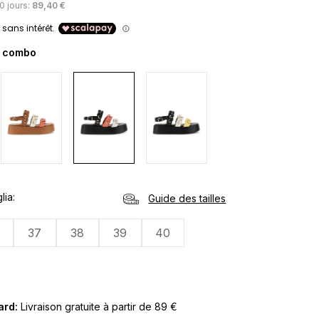
30 jours:
89,40 €
 combo
lia
Guide des tailles
37
38
39
40
Card:
Livraison gratuite à partir de 89 €