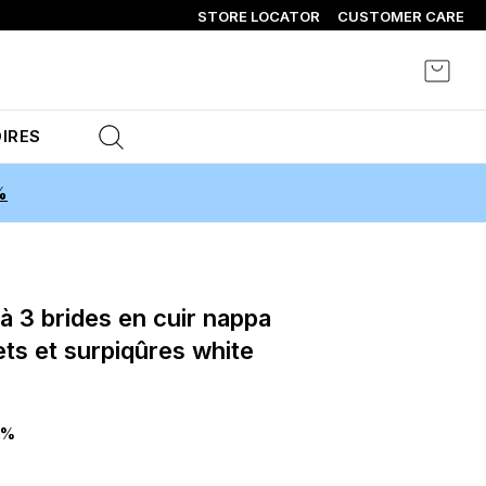
STORE LOCATOR
CUSTOMER CARE
Mon p
IRES
%
ets et surpiqûres white
0%