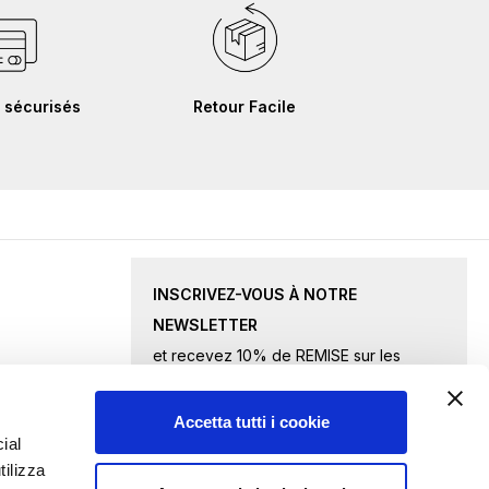
 sécurisés
Retour Facile
INSCRIVEZ-VOUS À NOTRE
NEWSLETTER
et recevez 10% de REMISE sur les
produits sélectionnés.
Accetta tutti i cookie
Inscription
ial
tilizza
à