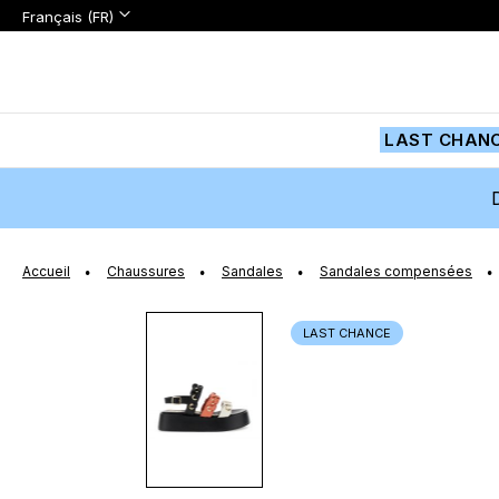
Langue:
Langue
Français (FR)
Aller
au
contenu
LAST CHAN
Accueil
Chaussures
Sandales
Sandales compensées
Passer
LAST CHANCE
à
la
fin
de
la
galerie