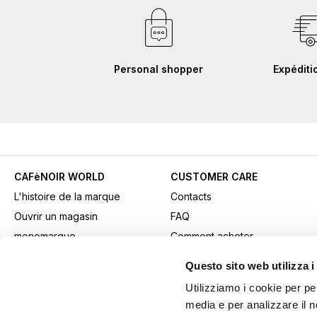
Personal shopper
Expéditi
CAFèNOIR WORLD
CUSTOMER CARE
L'histoire de la marque
Contacts
Ouvrir un magasin
FAQ
monomarque
Comment acheter
Contacts professionnels
Paiements
Questo sito web utilizza i
Fidelity Card
Expédition
Utilizziamo i cookie per pe
Gift card
Retours et retraits
media e per analizzare il n
Youtube Channel
Conditions générales de