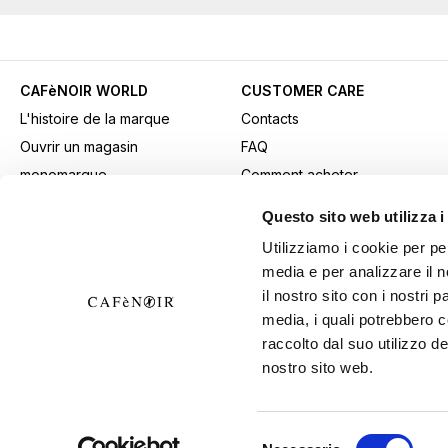
CAFèNOIR WORLD
CUSTOMER CARE
L'histoire de la marque
Contacts
Ouvrir un magasin
FAQ
monomarque
Comment acheter
Contacts professionnels
Paiements
Questo sito web utilizza i
Fidelity Card
Expédition
Utilizziamo i cookie per pe
Gift card
Retours et retraits
media e per analizzare il n
Youtube Channel
Conditions générales de
il nostro sito con i nostri 
Télécharger les supports
vente
media, i quali potrebbero 
publicitaires
Exercer votre droit de
raccolto dal suo utilizzo de
nostro sito web.
B2B Area
rétractation
Selezione