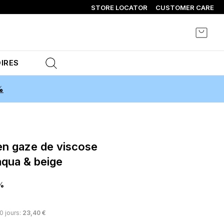
STORE LOCATOR
CUSTOMER CARE
Mon p
IRES
%
aqua & beige
%
30 jours:
23,40 €