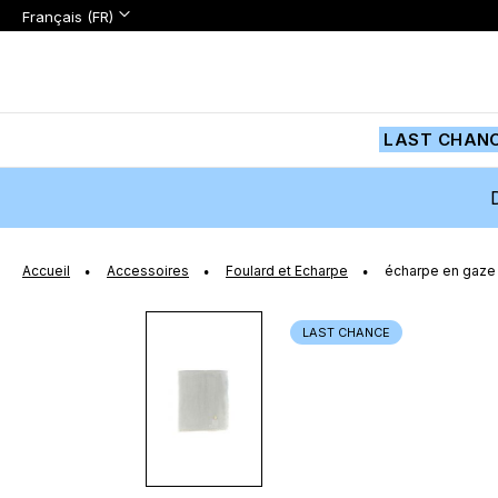
Langue:
Langue
Français (FR)
Aller
au
contenu
LAST CHAN
Accueil
Accessoires
Foulard et Echarpe
écharpe en gaze 
Passer
LAST CHANCE
à
la
fin
de
la
galerie