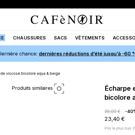
CE
CHAUSSURES
SACS
VÊTEMENTS
ACCESSO
Dernière chance:
dernières réductions d’été jusqu’à -60 
de viscose bicolore aqua & beige
écharpe en gaze de viscose
Produits similaires
bicolore 
39,00 €
-40
23,40 €
Prix ​​le plus bas 