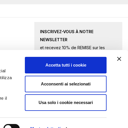
INSCRIVEZ-VOUS À NOTRE
NEWSLETTER
et recevez 10% de REMISE sur les
produits sélectionnés.
Accetta tutti i cookie
Inscription
ial
tilizza
à
Acconsenti ai selezionati
notre
J'accepte
les conditions de confidentialité
newsletter
e il
:
Usa solo i cookie necessari
ENVOYER UNE DEMANDE