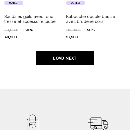
OUTLET
OUTLET
sandales guild avec fond
babouche double boucle
tressé et accessoire taupe
avec broderie coral
99,00 €
-50%
115,00 €
-50%
49,50 €
57,50 €
LOAD NEXT