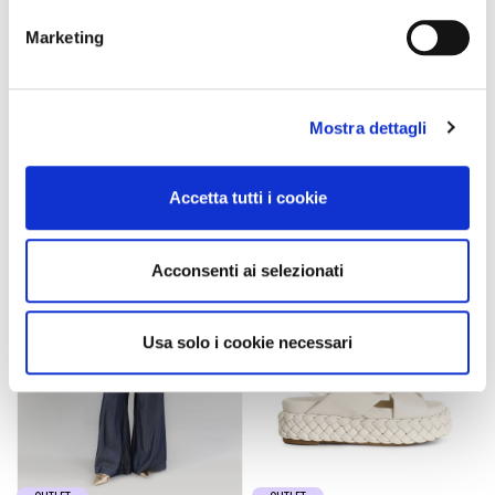
Marketing
sandale à lacets au dos en
blouse encolure séraphin en
cuir lamé silver
soie mélangée light blu
149,00 €
-50%
109,00 €
-50%
74,50 €
54,50 €
Mostra dettagli
Accetta tutti i cookie
Acconsenti ai selezionati
Usa solo i cookie necessari