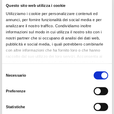
Questo sito web utilizza i cookie
escarpins en daim avec
décolleté dos ouvert bi-
bride cheville beige
matière bone/black
Utilizziamo i cookie per personalizzare contenuti ed
annunci, per fornire funzionalità dei social media e per
155,00 €
-60%
99,00 €
-50%
analizzare il nostro traffico. Condividiamo inoltre
62,00 €
49,50 €
informazioni sul modo in cui utilizza il nostro sito con i
nostri partner che si occupano di analisi dei dati web,
pubblicità e social media, i quali potrebbero combinarle
con altre informazioni che ha fornito loro o che hanno
raccolto dal suo utilizzo dei loro servizi. Acconsenta ai
nostri cookie se continua ad utilizzare il nostro sito web.
Selezione
Necessario
del
consenso
Preferenze
Statistiche
OUTLET
OUTLET