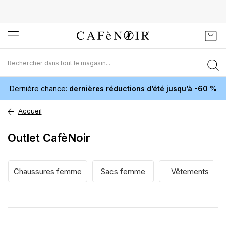
Aller
Mon 
au
contenu
Dernière chance:
dernières réductions d’été jusqu’à -60 %
Accueil
Outlet CafèNoir
Chaussures femme
Sacs femme
Vêtements