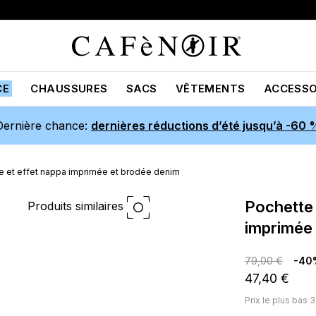
CE
CHAUSSURES
SACS
VÊTEMENTS
ACCESSO
Dernière chance:
dernières réductions d’été jusqu’à -60 
le et effet nappa imprimée et brodée denim
pochette en toile et effet nappa
Produits similaires
imprimée
79,00 €
-40
47,40 €
Prix ​​le plus bas 