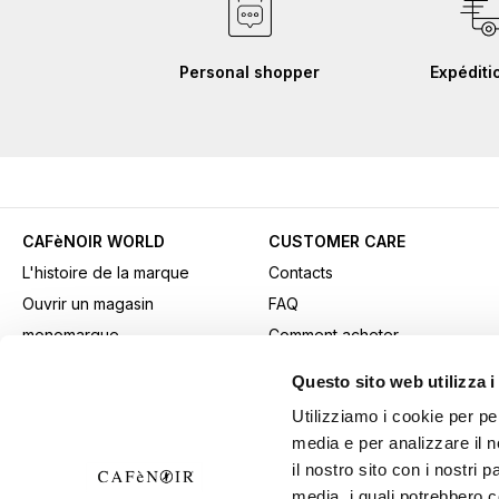
Personal shopper
Expéditi
CAFèNOIR WORLD
CUSTOMER CARE
L'histoire de la marque
Contacts
Ouvrir un magasin
FAQ
monomarque
Comment acheter
Contacts professionnels
Paiements
Questo sito web utilizza i
Fidelity Card
Expédition
Utilizziamo i cookie per pe
Gift card
Retours et retraits
media e per analizzare il n
Youtube Channel
Conditions générales de
il nostro sito con i nostri 
Télécharger les supports
vente
media, i quali potrebbero 