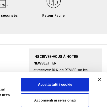
 sécurisés
Retour Facile
INSCRIVEZ-VOUS À NOTRE
NEWSLETTER
et recevez 10% de REMISE sur les
produits sélectionnés.
Accetta tutti i cookie
Inscription
ial
tilizza
à
Acconsenti ai selezionati
notre
J'accepte
les conditions de confidentialité