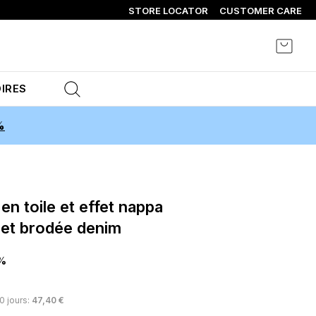
STORE LOCATOR
CUSTOMER CARE
Mon p
IRES
%
 et brodée denim
%
30 jours:
47,40 €