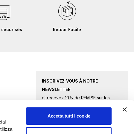
 sécurisés
Retour Facile
INSCRIVEZ-VOUS À NOTRE
NEWSLETTER
et recevez 10% de REMISE sur les
produits sélectionnés.
Accetta tutti i cookie
Inscription
ial
tilizza
à