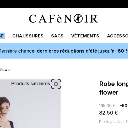
CE
CHAUSSURES
SACS
VÊTEMENTS
ACCESSO
Dernière chance:
dernières réductions d’été jusqu’à -60 
 flower
robe longue imprimée multiblu
Produits similaires
flower
165,00 €
-5
82,50 €
Prix ​​le plus bas 