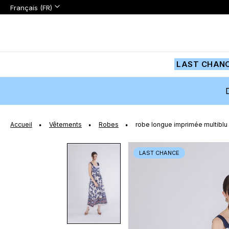
Langue:
Langue
Français (FR)
Aller
au
contenu
LAST CHAN
Accueil
Vêtements
Robes
robe longue imprimée multiblu
Passer
LAST CHANCE
à
la
fin
de
la
galerie