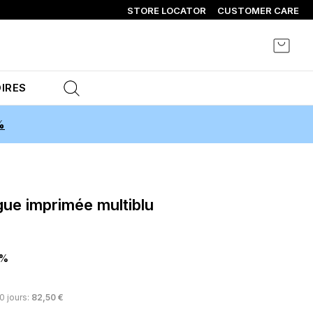
STORE LOCATOR
CUSTOMER CARE
Mon p
IRES
%
0%
30 jours:
82,50 €