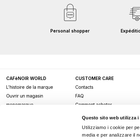
Personal shopper
Expéditi
CAFèNOIR WORLD
CUSTOMER CARE
L'histoire de la marque
Contacts
Ouvrir un magasin
FAQ
monomarque
Comment acheter
Contacts professionnels
Paiements
Questo sito web utilizza i
Fidelity Card
Expédition
Utilizziamo i cookie per pe
Gift card
Retours et retraits
media e per analizzare il n
Youtube Channel
Conditions générales de