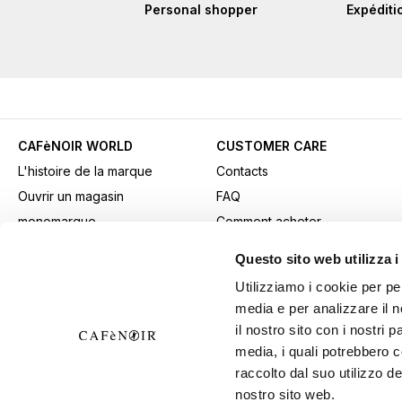
Personal shopper
Expéditi
CAFèNOIR WORLD
CUSTOMER CARE
L'histoire de la marque
Contacts
Ouvrir un magasin
FAQ
monomarque
Comment acheter
Contacts professionnels
Paiements
Questo sito web utilizza i
Fidelity Card
Expédition
Utilizziamo i cookie per pe
Gift card
Retours et retraits
media e per analizzare il n
Youtube Channel
Conditions générales de
il nostro sito con i nostri 
Télécharger les supports
vente
media, i quali potrebbero 
publicitaires
Exercer votre droit de
raccolto dal suo utilizzo de
nostro sito web.
B2B Area
rétractation