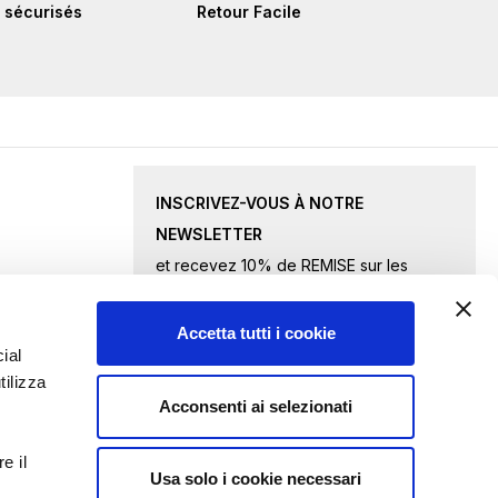
 sécurisés
Retour Facile
INSCRIVEZ-VOUS À NOTRE
NEWSLETTER
et recevez 10% de REMISE sur les
produits sélectionnés.
Accetta tutti i cookie
Inscription
ial
tilizza
à
Acconsenti ai selezionati
notre
J'accepte
les conditions de confidentialité
newsletter
e il
:
Usa solo i cookie necessari
ENVOYER UNE DEMANDE