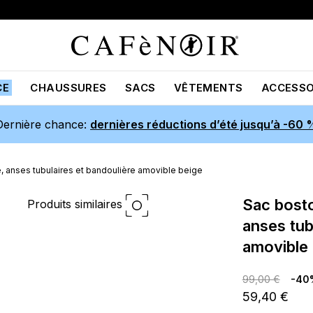
CE
CHAUSSURES
SACS
VÊTEMENTS
ACCESSO
Dernière chance:
dernières réductions d’été jusqu’à -60 
, anses tubulaires et bandoulière amovible beige
sac boston en matière grainée,
Produits similaires
anses tub
amovible 
99,00 €
-40
59,40 €