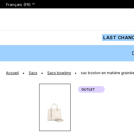
Langue:
Langue
Français (FR)
Aller
au
contenu
LAST CHAN
Accueil
Sacs
Sacs bowling
sac boston en matière grainée
Passer
OUTLET
à
la
fin
de
la
galerie