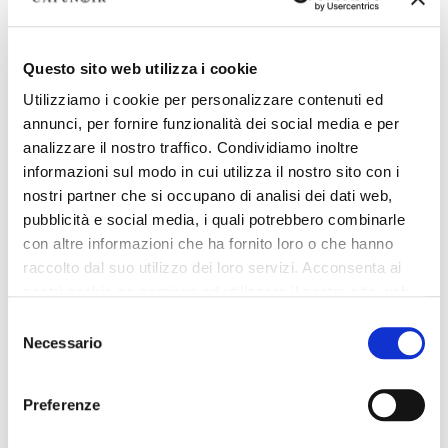
LAST CHANCE
LAST CHANCE
Questo sito web utilizza i cookie
portefeuille rond à fermeture
grand portefeuille zippé
Utilizziamo i cookie per personalizzare contenuti ed
éclair tressée métallique
aspect cuir avec applications
annunci, per fornire funzionalità dei social media e per
multicolore silver/white
hazelnut
analizzare il nostro traffico. Condividiamo inoltre
49,00 €
-40%
55,00 €
-40%
informazioni sul modo in cui utilizza il nostro sito con i
29,40 €
33,00 €
nostri partner che si occupano di analisi dei dati web,
pubblicità e social media, i quali potrebbero combinarle
con altre informazioni che ha fornito loro o che hanno
raccolto dal suo utilizzo dei loro servizi. Acconsenta ai
nostri cookie se continua ad utilizzare il nostro sito web.
Selezione
Necessario
del
consenso
Preferenze