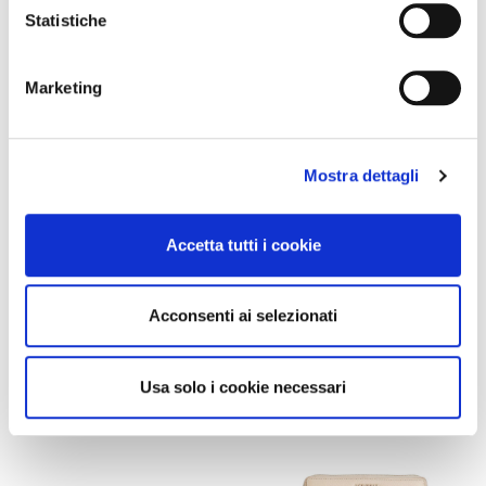
Statistiche
LAST CHANCE
LAST CHANCE
Marketing
grand portefeuille à double
grand portefeuille à double
fermeture éclair avec effet
fermeture éclair avec effet
cuir grainé black
cuir grainé tan
Mostra dettagli
55,00 €
-40%
55,00 €
-40%
33,00 €
33,00 €
Accetta tutti i cookie
Acconsenti ai selezionati
Usa solo i cookie necessari