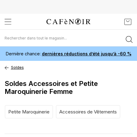
Aller
Mon 
au
contenu
Dernière chance:
dernières réductions d’été jusqu’à -60 %
Soldes
Soldes Accessoires et Petite
Maroquinerie Femme
Petite Maroquinerie
Accessoires de Vêtements