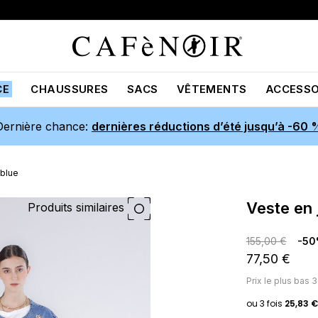
CE
CHAUSSURES
SACS
VÊTEMENTS
ACCESSO
Dernière chance:
dernières réductions d’été jusqu’à -60 
 blue
veste en
Produits similaires
155,00 €
-5
77,50 €
Prix ​​le plus bas 