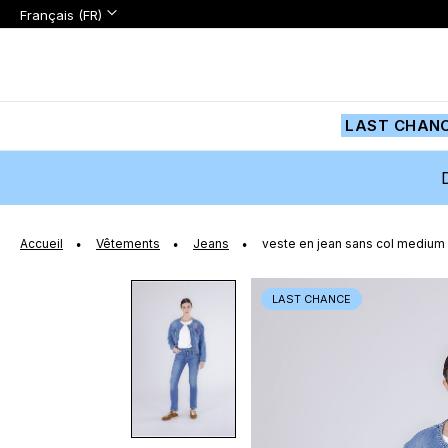
Langue:
Langue
Français (FR)
Aller
au
contenu
LAST CHAN
Accueil
Vêtements
Jeans
veste en jean sans col medium
Passer
LAST CHANCE
à
la
fin
de
la
galerie