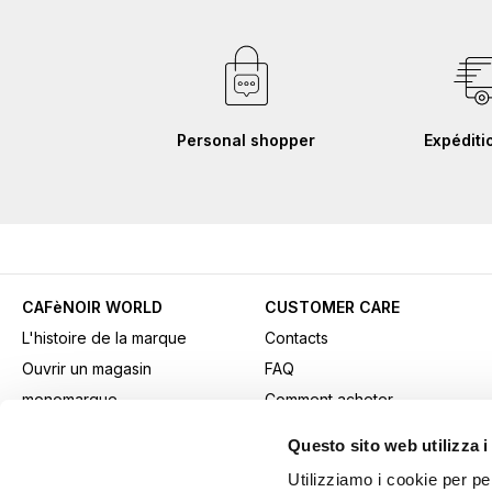
Personal shopper
Expéditi
CAFèNOIR WORLD
CUSTOMER CARE
L'histoire de la marque
Contacts
Ouvrir un magasin
FAQ
monomarque
Comment acheter
Contacts professionnels
Paiements
Questo sito web utilizza i
Fidelity Card
Expédition
Utilizziamo i cookie per pe
Gift card
Retours et retraits