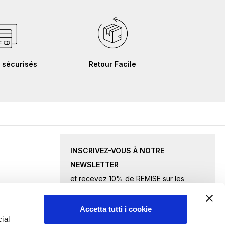
 sécurisés
Retour Facile
INSCRIVEZ-VOUS À NOTRE
NEWSLETTER
et recevez 10% de REMISE sur les
produits sélectionnés.
Accetta tutti i cookie
Inscription
ial