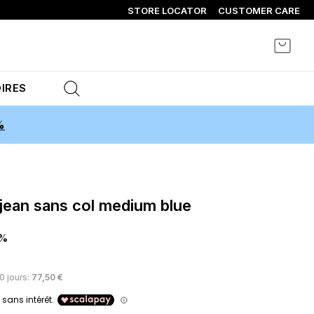
STORE LOCATOR
CUSTOMER CARE
Mon p
IRES
%
 jean sans col medium blue
0%
30 jours:
77,50 €